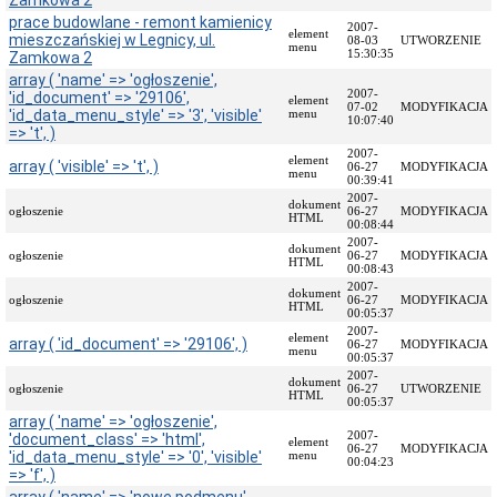
Zamkowa 2
prace budowlane - remont kamienicy
Przedmiot
2007-
element
mieszczańskiej w Legnicy, ul.
działania
08-03
UTWORZENIE
menu
15:30:35
Zamkowa 2
i
kompetencje
array ( 'name' => 'ogłoszenie',
2007-
'id_document' => '29106',
Sprawozdawczość
element
07-02
MODYFIKACJA
'id_data_menu_style' => '3', 'visible'
menu
finansowa
10:07:40
=> 't', )
Statystyki
2007-
element
array ( 'visible' => 't', )
06-27
MODYFIKACJA
Wojewódzka
menu
00:39:41
Rada
2007-
dokument
Ochrony
ogłoszenie
06-27
MODYFIKACJA
HTML
Zabytków
00:08:44
2007-
dokument
Poradnik
ogłoszenie
06-27
MODYFIKACJA
HTML
klienta
00:08:43
2007-
Jak
dokument
ogłoszenie
06-27
MODYFIKACJA
HTML
załatwić
00:05:37
sprawę
2007-
element
array ( 'id_document' => '29106', )
06-27
MODYFIKACJA
menu
Przyjmowanie
00:05:37
interesantów
2007-
dokument
ogłoszenie
06-27
UTWORZENIE
HTML
Opłaty
00:05:37
skarbowe
array ( 'name' => 'ogłoszenie',
2007-
'document_class' => 'html',
element
Szukam
06-27
MODYFIKACJA
'id_data_menu_style' => '0', 'visible'
menu
legalnie
00:04:23
=> 'f', )
Obwieszczenia,