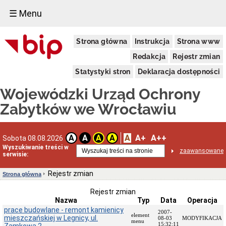
☰ Menu
Dostępność
Strona główna
Instrukcja
Strona www
Deklaracja
dostępności
Redakcja
Rejestr zmian
WUOZ
Statystyki stron
Deklaracja dostępności
Informacja
o
Wojewódzki Urząd Ochrony
realizowanym
projekcie
Zabytków we Wrocławiu
dofinansowanym
z
Funduszy
Europejskich
A
A+
A++
A
A
A
A
Sobota 08.08.2026
Delegatury
Wyszukiwanie treści w
zaawansowane
serwisie:
Dane
adresowe
Rejestr zmian
Strona główna
Podstawy
prawne
Rejestr zmian
działalności
Nazwa
Typ
Data
Operacja
Osoby
prace budowlane - remont kamienicy
2007-
i
element
mieszczańskiej w Legnicy, ul.
08-03
MODYFIKACJA
menu
kompetencje
15:32:11