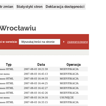
tr zmian
Statystyki stron
Deklaracja dostępności
 Wrocławiu
i w serwisie:
zaawansowane
Typ
Data
Operacja
ument HTML
2007-08-03 18:21:59
MODYFIKACJA
ent menu
2007-08-03 16:45:13
MODYFIKACJA
ument HTML
2007-08-03 16:44:33
MODYFIKACJA
ument HTML
2007-08-03 16:44:25
MODYFIKACJA
ument HTML
2007-08-03 16:42:27
MODYFIKACJA
ument HTML
2007-08-03 16:42:26
MODYFIKACJA
ent menu
2007-08-03 16:34:16
USUNIĘCIE
ument HTML
2007-08-03 16:33:15
MODYFIKACJA