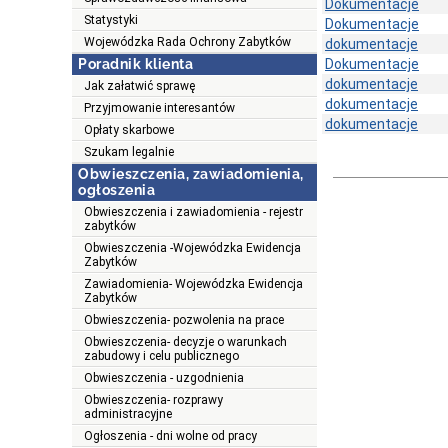
Dokumentacje
Statystyki
Dokumentacje
Wojewódzka Rada Ochrony Zabytków
dokumentacje
Poradnik klienta
Dokumentacje
dokumentacje
Jak załatwić sprawę
dokumentacje
Przyjmowanie interesantów
dokumentacje
Opłaty skarbowe
Szukam legalnie
Obwieszczenia, zawiadomienia,
ogłoszenia
Obwieszczenia i zawiadomienia - rejestr
zabytków
Obwieszczenia -Wojewódzka Ewidencja
Zabytków
Zawiadomienia- Wojewódzka Ewidencja
Zabytków
Obwieszczenia- pozwolenia na prace
Obwieszczenia- decyzje o warunkach
zabudowy i celu publicznego
Obwieszczenia - uzgodnienia
Obwieszczenia- rozprawy
administracyjne
Ogłoszenia - dni wolne od pracy