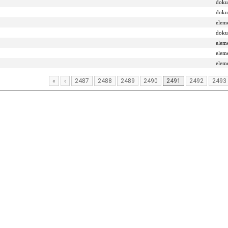
dok
dok
elem
dok
elem
elem
elem
«
‹
2487
2488
2489
2490
2491
2492
2493