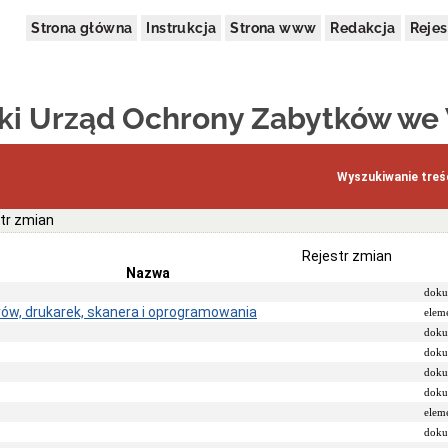
Strona główna
Instrukcja
Strona www
Redakcja
Rejes
i Urząd Ochrony Zabytków we
Wyszukiwanie treśc
tr zmian
Rejestr zmian
Nazwa
dok
w, drukarek, skanera i oprogramowania
elem
dok
dok
dok
dok
elem
dok