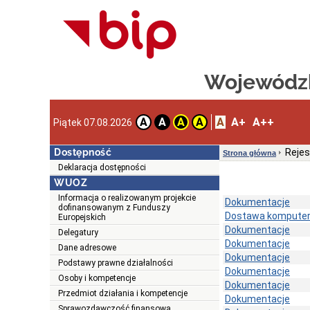
Wojewódzk
A
A+
A++
A
A
A
A
Piątek 07.08.2026
Dostępność
Rejes
Strona główna
Deklaracja dostępności
WUOZ
Informacja o realizowanym projekcie
Dokumentacje
dofinansowanym z Funduszy
Dostawa komputeró
Europejskich
Dokumentacje
Delegatury
Dokumentacje
Dane adresowe
Dokumentacje
Podstawy prawne działalności
Dokumentacje
Osoby i kompetencje
Dokumentacje
Przedmiot działania i kompetencje
Dokumentacje
Sprawozdawczość finansowa