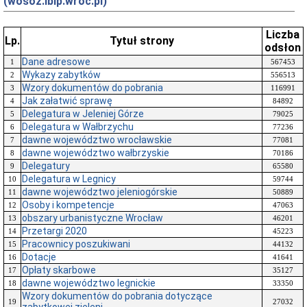
(wosoz.ibip.wroc.pl)
Liczba
Lp.
Tytuł strony
odsłon
Dane adresowe
1
567453
Wykazy zabytków
2
556513
Wzory dokumentów do pobrania
3
116991
Jak załatwić sprawę
4
84892
Delegatura w Jeleniej Górze
5
79025
Delegatura w Wałbrzychu
6
77236
dawne województwo wrocławskie
7
77081
dawne województwo wałbrzyskie
8
70186
Delegatury
9
65580
Delegatura w Legnicy
10
59744
dawne województwo jeleniogórskie
11
50889
Osoby i kompetencje
12
47063
obszary urbanistyczne Wrocław
13
46201
Przetargi 2020
14
45223
Pracownicy poszukiwani
15
44132
Dotacje
16
41641
Opłaty skarbowe
17
35127
dawne województwo legnickie
18
33350
Wzory dokumentów do pobrania dotyczące
19
27032