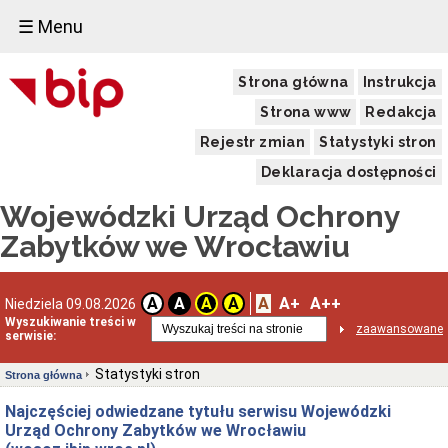
☰ Menu
Strona główna
Instrukcja
Strona www
Redakcja
Rejestr zmian
Statystyki stron
Deklaracja dostępności
Wojewódzki Urząd Ochrony
Zabytków we Wrocławiu
A
A+
A++
A
A
A
A
Niedziela 09.08.2026
Wyszukiwanie treści w
zaawansowane
serwisie:
Statystyki stron
Strona główna
Najczęściej odwiedzane tytułu serwisu Wojewódzki
Urząd Ochrony Zabytków we Wrocławiu