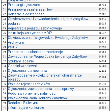
zabytkowej zieleni
Przetargi ogłoszone
20
26732
Przyjmowanie interesantów
21
22030
Deklaracja dostępności
22
21367
Obwieszczenia i zawiadomienia - rejestr zabytków
23
20345
podania
24
20015
Rejestracja pojazdu zabytkowego
25
19005
Instrukcja korzystania z BIP
26
16542
Obwieszczenia -Wojewódzka Ewidencja Zabytków
27
16256
Archiwum
28
16041
WUOZ
29
15218
Przedmiot działania i kompetencje
30
15088
Zawiadomienia- Wojewódzka Ewidencja Zabytków
31
14244
Szukam legalnie
32
14224
Oddział wrocławski
33
12668
Ogłoszenia- zamówienia
34
12232
Zaświadczenie o kolekcjonerskim charakterze
35
12164
pojazdu
Wpis do rejestru zabytków
36
11538
Ogłoszenia i zawiadomienia - inne sprawy
37
11518
Podstawy prawne działalności
38
10941
Wojewódzka Rada Ochrony Zabytków
39
10829
Redakcja Biuletynu
40
10811
informacja o konkursie
41
10558