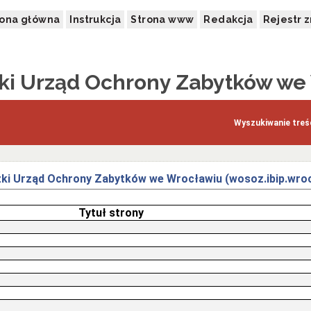
rona główna
Instrukcja
Strona www
Redakcja
Rejestr 
i Urząd Ochrony Zabytków we
Wyszukiwanie treśc
ki Urząd Ochrony Zabytków we Wrocławiu (wosoz.ibip.wroc
Tytuł strony