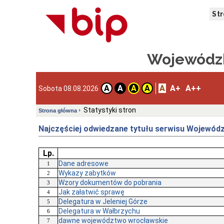
St
Wojewódzk
A
A+
A++
A
A
A
A
Sobota 08.08.2026
Statystyki stron
Strona główna
Najczęściej odwiedzane tytułu serwisu Wojewódz
Lp.
Dane adresowe
1
Wykazy zabytków
2
Wzory dokumentów do pobrania
3
Jak załatwić sprawę
4
Delegatura w Jeleniej Górze
5
Delegatura w Wałbrzychu
6
dawne województwo wrocławskie
7