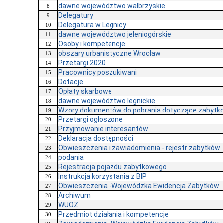
dawne województwo wałbrzyskie
8
Delegatury
9
Delegatura w Legnicy
10
dawne województwo jeleniogórskie
11
Osoby i kompetencje
12
obszary urbanistyczne Wrocław
13
Przetargi 2020
14
Pracownicy poszukiwani
15
Dotacje
16
Opłaty skarbowe
17
dawne województwo legnickie
18
Wzory dokumentów do pobrania dotyczące zabytkow
19
Przetargi ogłoszone
20
Przyjmowanie interesantów
21
Deklaracja dostępności
22
Obwieszczenia i zawiadomienia - rejestr zabytków
23
podania
24
Rejestracja pojazdu zabytkowego
25
Instrukcja korzystania z BIP
26
Obwieszczenia -Wojewódzka Ewidencja Zabytków
27
Archiwum
28
WUOZ
29
Przedmiot działania i kompetencje
30