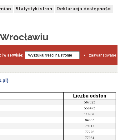
zmian
Statystyki stron
Deklaracja dostępności
 Wrocławiu
i w serwisie:
zaawansowane
.pl)
Liczba odsłon
567323
556473
116976
84883
79012
77226
77064