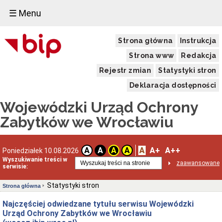
☰ Menu
Strona główna
Instrukcja
Strona www
Redakcja
Rejestr zmian
Statystyki stron
Deklaracja dostępności
Wojewódzki Urząd Ochrony
Zabytków we Wrocławiu
A
A+
A++
A
A
A
A
Poniedziałek 10.08.2026
Wyszukiwanie treści w
zaawansowane
serwisie:
Statystyki stron
Strona główna
Najczęściej odwiedzane tytułu serwisu Wojewódzki
Urząd Ochrony Zabytków we Wrocławiu