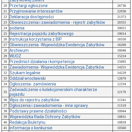
zabytkowej zieleni
Przetargi ogłoszone
20
26736
Przyjmowanie interesantów
21
22036
Deklaracja dostępności
22
21373
Obwieszczenia i zawiadomienia - rejestr zabytków
23
20355
podania
24
20021
Rejestracja pojazdu zabytkowego
25
19014
Instrukcja korzystania z BIP
26
16550
Obwieszczenia -Wojewódzka Ewidencja Zabytków
27
16260
Archiwum
28
16046
WUOZ
29
15224
Przedmiot działania i kompetencje
30
15095
Zawiadomienia- Wojewódzka Ewidencja Zabytków
31
14251
Szukam legalnie
32
14229
Oddział wrocławski
33
12670
Ogłoszenia- zamówienia
34
12234
Zaświadczenie o kolekcjonerskim charakterze
35
12170
pojazdu
Wpis do rejestru zabytków
36
11541
Ogłoszenia i zawiadomienia - inne sprawy
37
11519
Podstawy prawne działalności
38
10944
Wojewódzka Rada Ochrony Zabytków
39
10831
Redakcja Biuletynu
40
10818
informacja o konkursie
41
10560