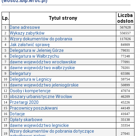
(wosoz.ibip.wroc.pl)
Liczba
Lp.
Tytuł strony
odsłon
Dane adresowe
1
567628
Wykazy zabytków
2
556557
Wzory dokumentów do pobrania
3
117026
Jak załatwić sprawę
4
84909
Delegatura w Jeleniej Górze
5
79031
Delegatura w Wałbrzychu
6
77248
dawne województwo wrocławskie
7
77091
dawne województwo wałbrzyskie
8
70201
Delegatury
9
65586
Delegatura w Legnicy
10
59754
dawne województwo jeleniogórskie
11
50899
Osoby i kompetencje
12
47074
obszary urbanistyczne Wrocław
13
46209
Przetargi 2020
14
45226
Pracownicy poszukiwani
15
44149
Dotacje
16
41647
Opłaty skarbowe
17
35138
dawne województwo legnickie
18
33354
Wzory dokumentów do pobrania dotyczące
19
27041