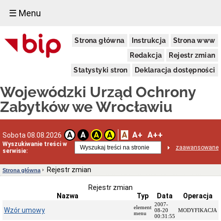
☰ Menu
Dostępność
Strona główna
Instrukcja
Strona www
Deklaracja
dostępności
Redakcja
Rejestr zmian
WUOZ
Statystyki stron
Deklaracja dostępności
Informacja
o
Wojewódzki Urząd Ochrony
realizowanym
projekcie
Zabytków we Wrocławiu
dofinansowanym
z
Funduszy
Europejskich
A
A+
A++
A
A
A
A
Sobota 08.08.2026
Delegatury
Wyszukiwanie treści w
zaawansowane
serwisie:
Dane
adresowe
Rejestr zmian
Strona główna
Podstawy
prawne
Rejestr zmian
działalności
Nazwa
Typ
Data
Operacja
Osoby
2007-
element
Wzór umowy
i
08-20
MODYFIKACJA
menu
00:31:55
kompetencje