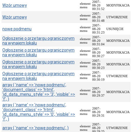
2007-
element
Wzór umowy
Przedmiot
08-20
MODYFIKACJA
menu
00:31:52
działania
2007-
i
element
Wzór umowy
08-20
UTWORZENIE
menu
kompetencje
00:31:48
2007-
Sprawozdawczość
element
nowe podmenu
08-20
USUNIĘCIE
menu
finansowa
00:31:23
2007-
Ogłoszenie o przetargu ograniczonym
Statystyki
element
08-20
MODYFIKACJA
na wynajem lokalu
menu
00:31:04
Wojewódzka
2007-
Ogłoszenie o przetargu ograniczonym
Rada
element
08-20
MODYFIKACJA
na wynajem lokalu
menu
Ochrony
00:30:27
Zabytków
2007-
Ogłoszenie o przetargu ograniczonym
element
08-20
MODYFIKACJA
na wynajem lokalu
menu
Poradnik
00:30:23
klienta
2007-
Ogłoszenie o przetargu ograniczonym
element
08-20
UTWORZENIE
na wynajem lokalu
Jak
menu
00:30:19
załatwić
array ( 'name' => 'nowe podmenu',
sprawę
2007-
'document_class' => 'html',
element
08-20
MODYFIKACJA
'id_data_menu_style' => '3', 'visible' =>
menu
Przyjmowanie
00:29:37
'f', )
interesantów
array ( 'name' => 'nowe podmenu',
Opłaty
2007-
'document_class' => 'html',
element
skarbowe
08-20
MODYFIKACJA
'id_data_menu_style' => '0', 'visible' =>
menu
00:29:31
Szukam
'f', )
legalnie
2007-
element
array ( 'name' => 'nowe podmenu', )
08-20
UTWORZENIE
Obwieszczenia,
menu
00:29:25