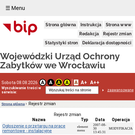
☰ Menu
Dostępność
Strona główna
Instrukcja
Strona www
Deklaracja
dostępności
Redakcja
Rejestr zmian
WUOZ
Statystyki stron
Deklaracja dostępności
Informacja
o
Wojewódzki Urząd Ochrony
realizowanym
projekcie
Zabytków we Wrocławiu
dofinansowanym
z
Funduszy
Europejskich
A
A+
A++
A
A
A
A
Sobota 08.08.2026
Delegatury
Wyszukiwanie treści w
zaawansowane
serwisie:
Dane
adresowe
Rejestr zmian
Strona główna
Podstawy
prawne
Rejestr zmian
działalności
Nazwa
Typ
Data
Operacja
Osoby
2007-08-
Ogłoszenie o przetargu na prace
element
i
30
MODYFIKACJA
remontowe - instalacyjne
menu
13:45:31
kompetencje