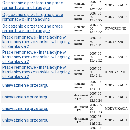
2007-08-
Ogłoszenie o przetargu na prace
element
Przedmiot
30
MODYFIKACJA
remontowe - instalacyjne
menu
13:44:32
działania
2007-08-
Ogłoszenie o przetargu na prace
i
element
30
MODYFIKACJA
remontowe - instalacyjne
menu
kompetencje
13:44:25
2007-08-
Ogłoszenie o przetargu na prace
Sprawozdawczość
element
30
UTWORZENIE
remontowe - instalacyjne
menu
finansowa
13:44:22
Prace remontowe - instalacyjne w
Statystyki
2007-08-
element
kamienicy meszczańskiej w Legnicy,
30
MODYFIKACJA
menu
Wojewódzka
13:44:11
ul. Zamkowa 2
Rada
Prace remontowe - instalacyjne w
2007-08-
Ochrony
element
kamienicy meszczańskiej w Legnicy,
30
MODYFIKACJA
Zabytków
menu
13:42:32
ul. Zamkowa 2
Poradnik
Prace remontowe - instalacyjne w
2007-08-
klienta
element
kamienicy meszczańskiej w Legnicy,
30
UTWORZENIE
menu
13:42:11
ul. Zamkowa 2
Jak
załatwić
2007-08-
element
unieważnienie przetargu
29
MODYFIKACJA
sprawę
menu
12:00:41
Przyjmowanie
2007-08-
dokument
unieważnienie przetargu
29
MODYFIKACJA
interesantów
HTML
12:00:24
Opłaty
2007-08-
dokument
unieważnienie przetargu
29
MODYFIKACJA
skarbowe
HTML
12:00:23
Szukam
2007-08-
dokument
unieważnienie przetargu
29
MODYFIKACJA
legalnie
HTML
11:59:21
Obwieszczenia,
2007-08-