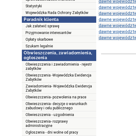
dawne województw
Statystyki
dawne województw
Wojewódzka Rada Ochrony Zabytków
dawne województw
Poradnik klienta
dawne województw
dawne województw
Jak załatwić sprawę
dawne województw
Przyjmowanie interesantów
dawne województw
Opłaty skarbowe
Szukam legalnie
Obwieszczenia, zawiadomienia,
ogłoszenia
Obwieszczenia i zawiadomienia - rejestr
zabytków
Obwieszczenia -Wojewódzka Ewidencja
Zabytków
Zawiadomienia- Wojewódzka Ewidencja
Zabytków
Obwieszczenia- pozwolenia na prace
Obwieszczenia- decyzje o warunkach
zabudowy i celu publicznego
Obwieszczenia - uzgodnienia
Obwieszczenia- rozprawy
administracyjne
Ogłoszenia - dni wolne od pracy