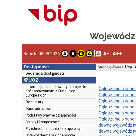
Wojewódzk
A
A+
A++
A
A
A
A
Sobota 08.08.2026
Dostępność
Rejes
Strona główna
Deklaracja dostępności
WUOZ
Informacja o realizowanym projekcie
Ogłoszenie o nabor
dofinansowanym z Funduszy
Ogłoszenie o nabor
Europejskich
Ogłoszenie o nabor
Delegatury
Ogłoszenie o nabor
Dane adresowe
Ogłoszenie o nabor
Podstawy prawne działalności
Ogłoszenie o nabor
Osoby i kompetencje
dawne województw
Przedmiot działania i kompetencje
dawne województw
Sprawozdawczość finansowa