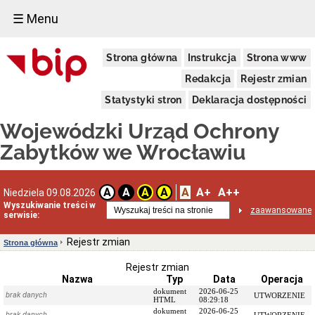
☰ Menu
Dostępność
Strona główna
Instrukcja
Strona www
Deklaracja
dostępności
Redakcja
Rejestr zmian
WUOZ
Statystyki stron
Deklaracja dostępności
Informacja
o
Wojewódzki Urząd Ochrony
realizowanym
projekcie
Zabytków we Wrocławiu
dofinansowanym
z
Funduszy
Europejskich
A
A+
A++
A
A
A
A
Niedziela 09.08.2026
Delegatury
Wyszukiwanie treści w
zaawansowane
serwisie:
Dane
adresowe
Rejestr zmian
Strona główna
Podstawy
prawne
Rejestr zmian
działalności
Nazwa
Typ
Data
Operacja
Osoby
dokument
2026-06-25
brak danych
UTWORZENIE
i
HTML
08:29:18
kompetencje
dokument
2026-06-25
brak danych