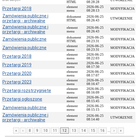
UTWORZENIE
HTML
08:28:28
Przedmiot
element
2026-06-25
Przetargi 2018
MODYFIKACJA
działania
menu
08:28:13
Zamówienia publiczne i
i
dokument
2026-06-25
UTWORZENIE
przetargi - archiwalne
kompetencje
HTML
08:26:43
Zamówienia publiczne i
Sprawozdawczość
element
2026-06-25
MODYFIKACJA
przetargi - archiwalne
menu
08:26:43
finansowa
dokument
2026-06-25
Zamówienia publiczne
MODYFIKACJA
Statystyki
HTML
08:23:31
element
2026-06-25
Zamówienia publiczne
Wojewódzka
MODYFIKACJA
menu
08:23:31
Rada
element
2026-06-25
Przetargi 2018
MODYFIKACJA
Ochrony
menu
08:22:03
Zabytków
element
2026-06-25
Przetargi 2019
MODYFIKACJA
menu
08:17:30
Poradnik
element
2026-06-25
Przetargi 2020
MODYFIKACJA
klienta
menu
08:17:07
element
2026-06-25
Jak
Przetargi 2023
MODYFIKACJA
menu
08:16:47
załatwić
element
2026-06-25
Przetargi rozstrzygnięte
sprawę
MODYFIKACJA
menu
08:16:09
element
2026-06-25
Przyjmowanie
Przetargi ogłoszone
MODYFIKACJA
menu
08:15:45
interesantów
element
2026-06-25
Zamówienia publiczne
MODYFIKACJA
menu
08:15:15
Opłaty
Zamówienia publiczne i
skarbowe
element
2026-06-25
UTWORZENIE
przetargi - archiwalne
menu
08:14:40
Szukam
legalnie
...
«
‹
8
9
10
11
12
13
14
15
16
›
»
Obwieszczenia,