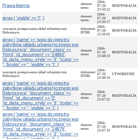
2004-
element
Prawa klienta
Przedmiot
07-20
MODYFIKACJA
menu
23:50:22
działania
2004-
i
element
array ( 'visible' => 'f', )
07-20
MODYFIKACJA
menu
kompetencje
23:50:17
2004-
Sprawozdawczość
wszczęcie postępowania układ urbanistyczny
dokument
07-20
MODYFIKACJA
Dobroszyce
HTML
finansowa
23:50:02
array ( 'name' => 'wpis do rejestru
Statystyki
zabytków układu urbanistycznego wsi
Wojewódzka
2004-
Dobroszyce', 'document_class' =>
element
07-20
MODYFIKACJA
Rada
'html', 'id_document' => '24882',
menu
23:48:33
Ochrony
'id_data_menu_style' => '3', 'tcolor' =>
Zabytków
'', 'bcolor' => '', 'visible' => 't', )
Poradnik
2004-
wszczęcie postępowania układ urbanistyczny
dokument
07-20
UTWORZENIE
klienta
Dobroszyce
HTML
23:48:33
Jak
array ( 'name' => 'wpis do rejestru
załatwić
zabytków układu urbanistycznego wsi
sprawę
2004-
Dobroszyce', 'document_class' =>
element
07-20
MODYFIKACJA
'html', 'id_document' => '0',
menu
Przyjmowanie
23:47:52
'id_data_menu_style' => '3', 'tcolor' =>
interesantów
'', 'bcolor' => '', 'visible' => 't', )
Opłaty
array ( 'name' => 'wpis do rejestru
skarbowe
zabytków układu urbanistycznego wsi
2004-
Dobroszyce', 'document_class' =>
Szukam
element
07-20
MODYFIKACJA
'html', 'id_document' => '24879',
menu
legalnie
23:47:33
'id_data_menu_style' => '3', 'tcolor' =>
Obwieszczenia,