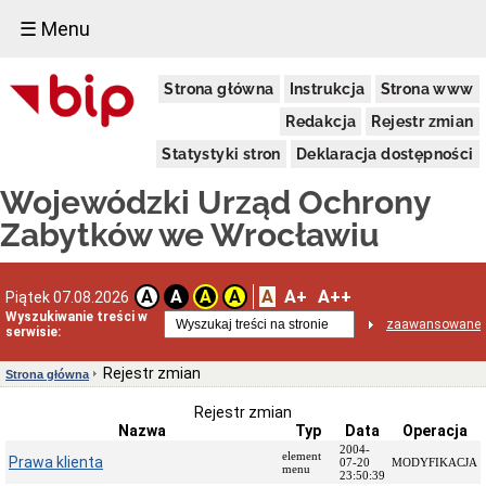
☰ Menu
Dostępność
Strona główna
Instrukcja
Strona www
Deklaracja
dostępności
Redakcja
Rejestr zmian
WUOZ
Statystyki stron
Deklaracja dostępności
Informacja
o
Wojewódzki Urząd Ochrony
realizowanym
projekcie
Zabytków we Wrocławiu
dofinansowanym
z
Funduszy
Europejskich
A
A+
A++
A
A
A
A
Piątek 07.08.2026
Delegatury
Wyszukiwanie treści w
zaawansowane
serwisie:
Dane
adresowe
Rejestr zmian
Strona główna
Podstawy
prawne
Rejestr zmian
działalności
Nazwa
Typ
Data
Operacja
Osoby
2004-
element
Prawa klienta
i
07-20
MODYFIKACJA
menu
23:50:39
kompetencje