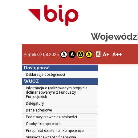
Wojewódzk
A
A+
A++
A
A
A
A
Piątek 07.08.2026
Dostępność
Deklaracja dostępności
WUOZ
Informacja o realizowanym projekcie
dofinansowanym z Funduszy
Europejskich
Delegatury
Dane adresowe
Podstawy prawne działalności
Osoby i kompetencje
Przedmiot działania i kompetencje
Sprawozdawczość finansowa