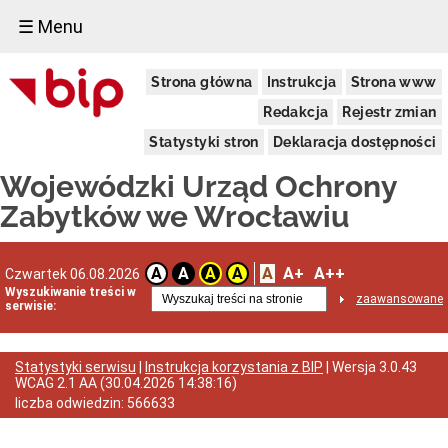
☰ Menu
Dostępność
Strona główna
Instrukcja
Strona www
Deklaracja
dostępności
Redakcja
Rejestr zmian
WUOZ
Statystyki stron
Deklaracja dostępności
Informacja
o
Wojewódzki Urząd Ochrony
realizowanym
projekcie
Zabytków we Wrocławiu
dofinansowanym
z
Funduszy
Europejskich
A
A+
A++
A
A
A
A
Czwartek 06.08.2026
Delegatury
Wyszukiwanie treści w
zaawansowane
serwisie:
Dane
adresowe
Podstawy
Statystyki serwisu
|
Instrukcja korzystania z BIP
| Wersja
3.0.43
prawne
WCAG 2.1 AA
(
30.04.2026 14:38:16
)
działalności
liczba odwiedzin:
566633
Osoby
i
kompetencje