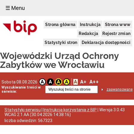
☰ Menu
Dostępność
Strona główna
Instrukcja
Strona www
Deklaracja
dostępności
Redakcja
Rejestr zmian
WUOZ
Statystyki stron
Deklaracja dostępności
Informacja
o
Wojewódzki Urząd Ochrony
realizowanym
projekcie
Zabytków we Wrocławiu
dofinansowanym
z
Funduszy
Europejskich
A
A+
A++
A
A
A
A
Sobota 08.08.2026
Delegatury
Wyszukiwanie treści w
zaawansowane
serwisie:
Dane
adresowe
Podstawy
Statystyki serwisu
|
Instrukcja korzystania z BIP
| Wersja
3.0.43
prawne
WCAG 2.1 AA
(
30.04.2026 14:38:16
)
działalności
liczba odwiedzin:
567323
Osoby
i
kompetencje