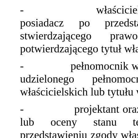
-
właścici
posiadacz po przedst
stwierdzającego pr
potwierdzającego tytuł wł
-
pełnomocnik wł
udzielonego pełnom
właścicielskich lub tytuł
-
projektant o
lub oceny stanu te
przedstawieniu zgody właś