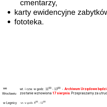
cmentarzy,
karty ewidencyjne zabytk
fototeka.
00
00
we
Archiwum Urzędowe będzie 
wt. i czw. w godz. 11
- 13
-
zostanie wznowiona
17 sierpnia
.
Przepraszamy za utrudn
Wrocławiu
00
00
w Legnicy
wt. w godz. 8
- 12