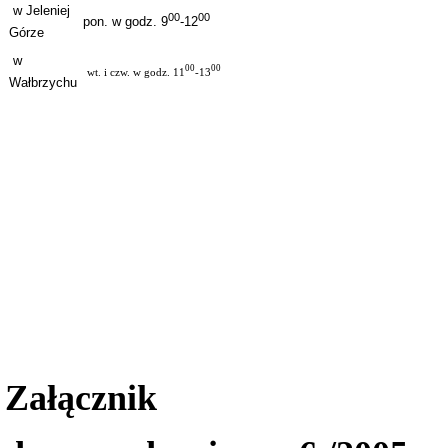
w Jeleniej
00
00
pon. w godz. 9
-1
2
Górze
w
00
00
wt. i czw. w godz. 11
-13
Wałbrzychu
Załącznik