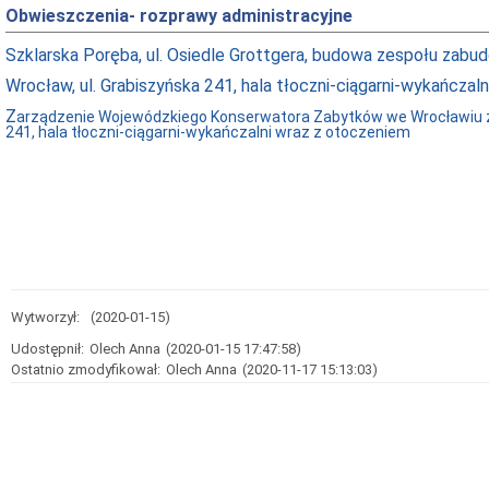
Obwieszczenia- rozprawy administracyjne
Szklarska Poręba, ul. Osiedle Grottgera, budowa zespołu za
Wrocław, ul. Grabiszyńska 241, hala tłoczni-ciągarni-wykańczal
Z
arządzenie Wojewódzkiego Konserwatora Zabytków we Wrocławiu z d
241, hala tłoczni-ciągarni-wykańczalni wraz z otoczeniem
Wytworzył:
(2020-01-15)
Udostępnił:
Olech Anna
(2020-01-15 17:47:58)
Ostatnio zmodyfikował:
Olech Anna
(2020-11-17 15:13:03)