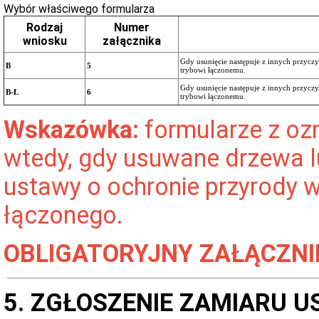
Wybór właściwego formularza
Rodzaj
Numer
wniosku
załącznika
Gdy usunięcie następuje z innych przyczyn
B
5
trybowi łączonemu.
Gdy usunięcie następuje z innych przyczy
B-Ł
6
trybowi łączonemu.
Wskazówka:
formularze z ozn
wtedy, gdy usuwane drzewa lu
ustawy o ochronie przyrody 
łączonego.
OBLIGATORYJNY ZAŁĄCZNI
5. ZGŁOSZENIE ZAMIARU 