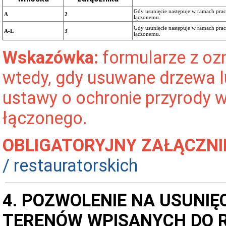
Gdy usunięcie następuje w ramach prac 
A
2
łączonemu.
Gdy usunięcie następuje w ramach prac
A-Ł
3
łączonemu.
Wskazówka:
formularze z ozn
wtedy, gdy usuwane drzewa lu
ustawy o ochronie przyrody 
łączonego.
OBLIGATORYJNY ZAŁĄCZNI
/ restauratorskich
4. POZWOLENIE NA USUNIĘ
TERENÓW WPISANYCH DO 