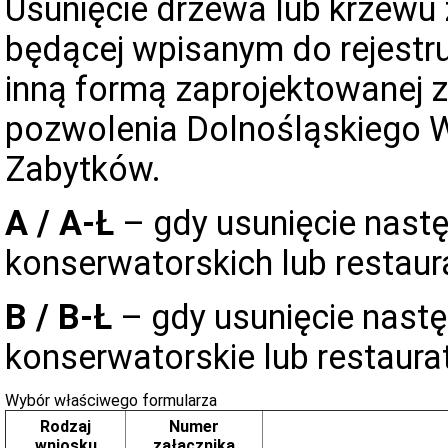
Usunięcie drzewa lub krzewu z
będącej wpisanym do rejestr
inną formą zaprojektowanej 
pozwolenia Dolnośląskiego 
Zabytków.
A / A-Ł
– gdy usunięcie nast
konserwatorskich lub restaur
B / B-Ł
– gdy usunięcie następ
konserwatorskie lub restaurat
Wybór właściwego formularza
Rodzaj
Numer
wniosku
załącznika