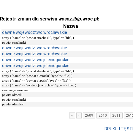
Rejestr zmian dla serwisu
wosoz.ibip.wroc.pl
:
Nazwa
dawne województwo wrocławskie
array ( 'name' => 'powiat strzelinski', 'type' => 'file', )
powiat strzelinski
dawne województwo wrocławskie
dawne województwo wrocławskie
dawne województwo jeleniogórskie
dawne województwo jeleniogórskie
array ( 'name' => 'powiat strzelinski', 'type' => 'file', )
array ( 'name' => 'powiat olesnicki', 'type' => 'file', )
array ( 'name' => 'powiat olawski', 'type' => 'file', )
array ( 'name' => 'ewidencja wroclaw', 'type' => 'file', )
ewidencja wroclaw
powiat olawski
powiat strzelinski
powiat olesnicki
«
‹
2609
2610
2611
261
DRUKUJ TĘ S