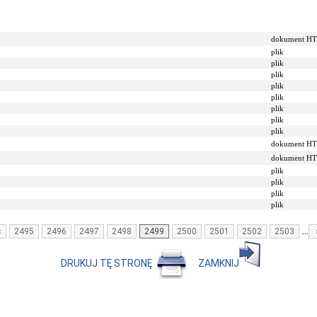
dokument H
plik
plik
plik
plik
plik
plik
plik
plik
dokument H
dokument H
plik
plik
plik
plik
...
‹
2495
2496
2497
2498
2499
2500
2501
2502
2503
DRUKUJ TĘ STRONĘ
ZAMKNIJ