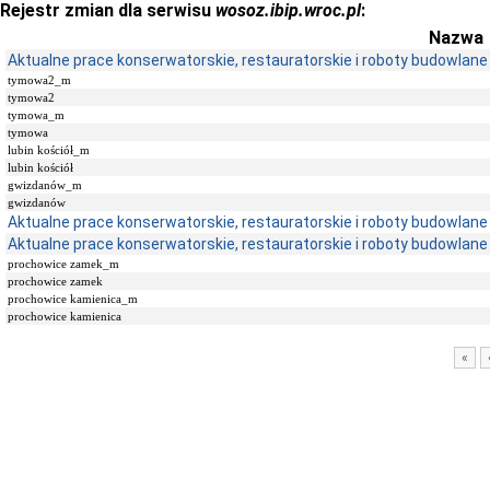
Rejestr zmian dla serwisu
wosoz.ibip.wroc.pl
:
Nazwa
Aktualne prace konserwatorskie, restauratorskie i roboty budowlane
tymowa2_m
tymowa2
tymowa_m
tymowa
lubin kościół_m
lubin kościół
gwizdanów_m
gwizdanów
Aktualne prace konserwatorskie, restauratorskie i roboty budowlane
Aktualne prace konserwatorskie, restauratorskie i roboty budowlane
prochowice zamek_m
prochowice zamek
prochowice kamienica_m
prochowice kamienica
«